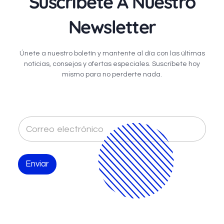
Suscríbete A Nuestro
Newsletter
Únete a nuestro boletín y mantente al día con las últimas
noticias, consejos y ofertas especiales. Suscríbete hoy
mismo para no perderte nada.
C
o
r
r
e
Enviar
o
e
l
e
c
t