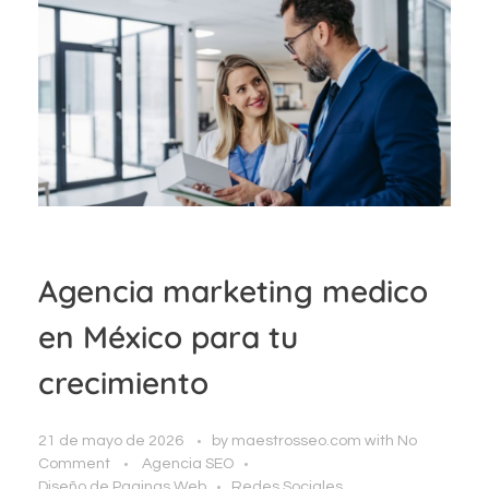
Agencia marketing medico
en México para tu
crecimiento
21 de mayo de 2026
by
maestrosseo.com
with
No
Comment
Agencia SEO
Diseño de Paginas Web
Redes Sociales