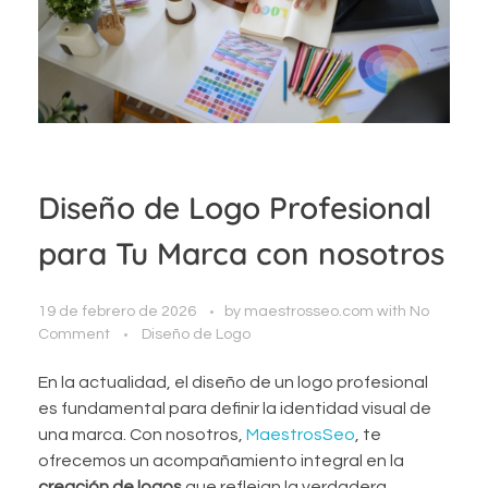
Diseño de Logo Profesional
para Tu Marca con nosotros
19 de febrero de 2026
by
maestrosseo.com
with
No
Comment
Diseño de Logo
En la actualidad, el diseño de un logo profesional
es fundamental para definir la identidad visual de
una marca. Con nosotros,
MaestrosSeo
, te
ofrecemos un acompañamiento integral en la
creación de logos
que reflejan la verdadera