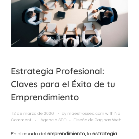
Estrategia Profesional:
Claves para el Éxito de tu
Emprendimiento
12 de marzo de 2026
by
maestrosseo.com
with
No
Comment
Agencia SEO
Diseño de Paginas Web
En el mundo del
emprendimiento
, la
estrategia