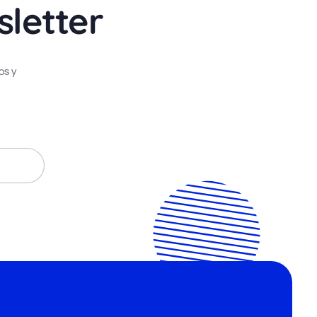
sletter
os y