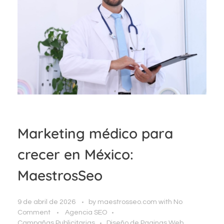
Marketing médico para
crecer en México:
MaestrosSeo
9 de abril de 2026
by
maestrosseo.com
with
No
Comment
Agencia SEO
Campañas Publicitarias
Diseño de Paginas Web