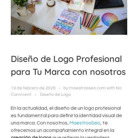
Diseño de Logo Profesional
para Tu Marca con nosotros
19 de febrero de 2026
by
maestrosseo.com
with
No
Comment
Diseño de Logo
En la actualidad, el diseño de un logo profesional
es fundamental para definir la identidad visual de
una marca. Con nosotros,
MaestrosSeo
, te
ofrecemos un acompañamiento integral en la
creación de logos
que reflejan la verdadera