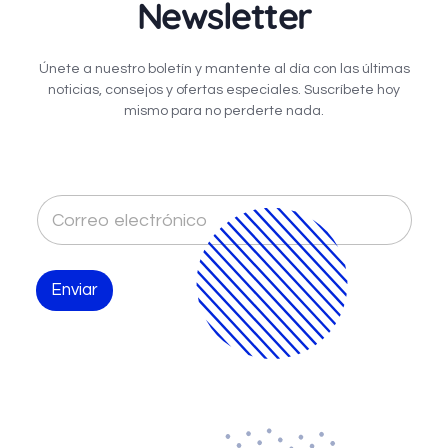
Newsletter
Únete a nuestro boletín y mantente al día con las últimas
noticias, consejos y ofertas especiales. Suscríbete hoy
mismo para no perderte nada.
C
o
r
r
e
Enviar
o
e
l
e
c
t
r
ó