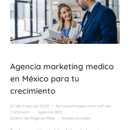
Agencia marketing medico
en México para tu
crecimiento
21 de mayo de 2026
by
maestrosseo.com
with
No
Comment
Agencia SEO
Diseño de Paginas Web
Redes Sociales