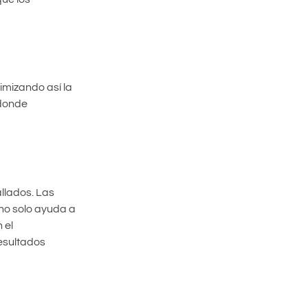
imizando así la
 donde
llados. Las
no solo ayuda a
 el
esultados