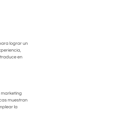
para lograr un
xperiencia,
 traduce en
e marketing
ticas muestran
mplear la