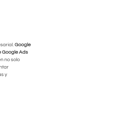
sarial.
Google
 Google Ads
en no solo
ntar
as y