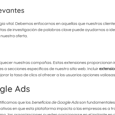
levantes
gia vital. Debemos enfocarnos en aquellas que nuestros client
entas de investigación de palabras clave puede ayudarnos a iden
nuestra oferta.
iquecer nuestras campañas. Estas extensiones proporcionan 
s a secciones específicas de nuestro sitio web. Incluir
extensio
rar la tasa de clics al ofrecer a los usuarios opciones valiosas
ogle Ads
ntificamos que los
beneficios de Google Ads
son fundamentales 
cativas en que esta plataforma impacta a las empresas es a tr
itmo, las organizaciones pueden posicionarse en el instante en 