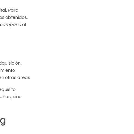
tal. Para
dos obtenidos.
la campaña
al
dquisición,
imiento
en otras áreas.
quisito
añas, sino
ng