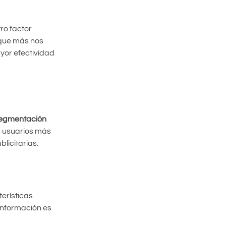
ro factor
 que más nos
yor efectividad
egmentación
s usuarios más
licitarias.
erísticas
 información es