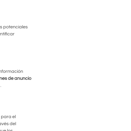
es potenciales
tificar
información
nes de anuncio
.
para el
avés del
que los