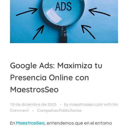
Google Ads: Maximiza tu
Presencia Online con
MaestrosSeo
18 de diciembre de 2025
by
maestrosseo.com
with
No
Comment
Campañas Publicitarias
En
MaestrosSeo
, entendemos que en el entorno