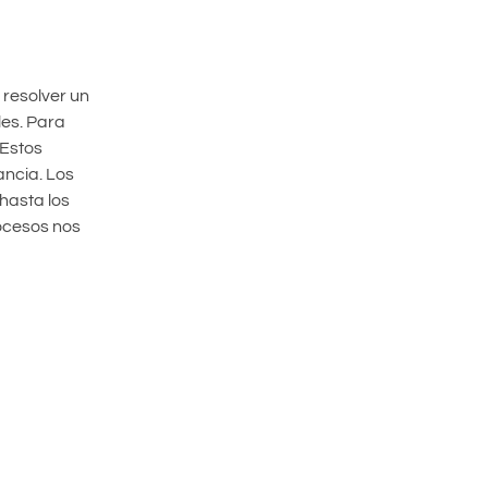
 resolver un
les. Para
 Estos
ancia. Los
hasta los
ocesos nos