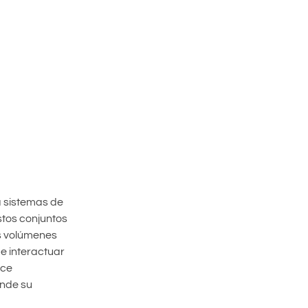
a sistemas de
stos conjuntos
es volúmenes
e interactuar
nce
onde su