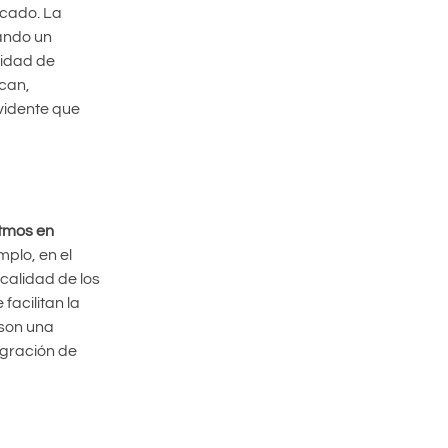
rcado. La
eando un
cidad de
can,
vidente que
itmos en
plo, en el
calidad de los
facilitan la
 son una
egración de