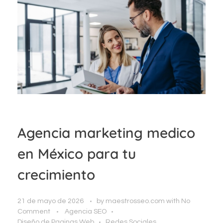
Agencia marketing medico
en México para tu
crecimiento
21 de mayo de 2026
by
maestrosseo.com
with
No
Comment
Agencia SEO
Diseño de Paginas Web
Redes Sociales