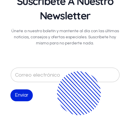
Suscríbete A Nuestro
Newsletter
Únete a nuestro boletín y mantente al día con las últimas
noticias, consejos y ofertas especiales. Suscríbete hoy
mismo para no perderte nada.
C
o
r
r
e
Enviar
o
e
l
e
c
t