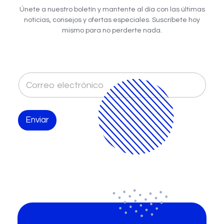
Únete a nuestro boletín y mantente al día con las últimas
noticias, consejos y ofertas especiales. Suscríbete hoy
mismo para no perderte nada.
C
o
r
r
e
Enviar
o
e
l
e
c
t
r
ó
n
i
c