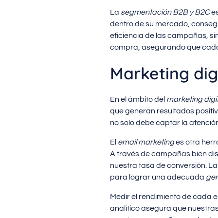
La
segmentación B2B y B2C
es
dentro de su mercado, consegu
eficiencia de las campañas, si
compra, asegurando que cada c
Marketing dig
En el ámbito del
marketing digit
que generan resultados positiv
no solo debe captar la atenci
El
email marketing
es otra herr
A través de campañas bien dis
nuestra tasa de conversión. La 
para lograr una adecuada
gen
Medir el rendimiento de cada 
analítico asegura que nuestras