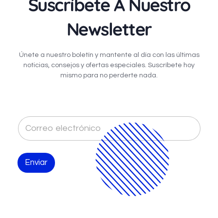
Suscríbete A Nuestro
Newsletter
Únete a nuestro boletín y mantente al día con las últimas
noticias, consejos y ofertas especiales. Suscríbete hoy
mismo para no perderte nada.
C
o
r
r
e
Enviar
o
e
l
e
c
t