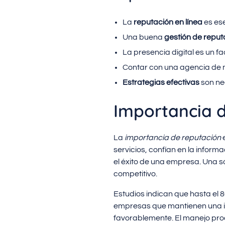
La
reputación en línea
es ese
Una buena
gestión de reput
La presencia digital es un f
Contar con una agencia de m
Estrategias efectivas
son ne
Importancia d
La
importancia de reputación
e
servicios, confían en la inform
el éxito de una empresa. Una s
competitivo.
Estudios indican que hasta el 8
empresas que mantienen una i
favorablemente. El manejo proa