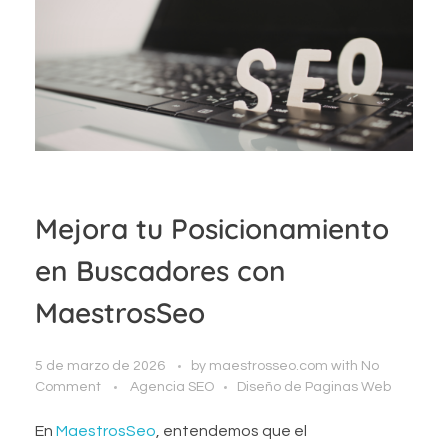
Mejora tu Posicionamiento
en Buscadores con
MaestrosSeo
5 de marzo de 2026
by
maestrosseo.com
with
No
Comment
Agencia SEO
Diseño de Paginas Web
En
MaestrosSeo
, entendemos que el