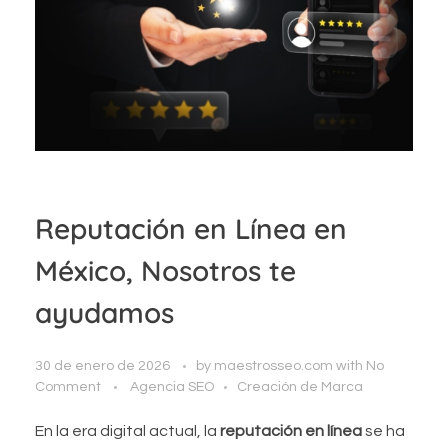
Reputación en Línea en
México, Nosotros te
ayudamos
30 de enero de 2026
by
maestrosseo.com
with
No
Comment
Agencia SEO
Creación de Marca
En la era digital actual, la
reputación en línea
se ha